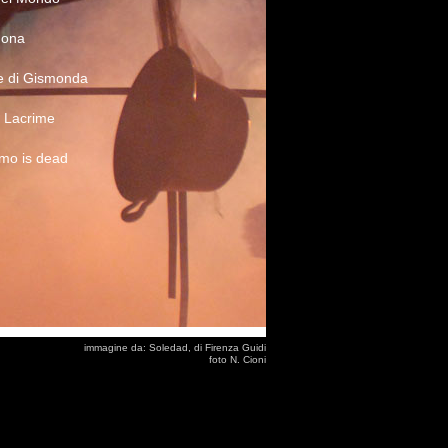
uona
e di Gismonda
 Lacrime
mo is dead
immagine da: Soledad, di Firenza Guidi
foto N. Cioni