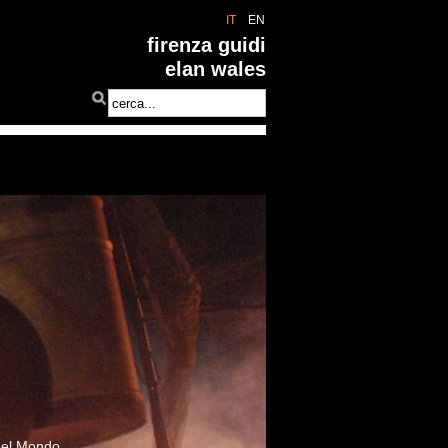
IT
EN
firenza guidi
elan wales
 del Mondo