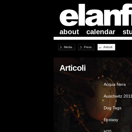
about
calendar
st
Media
Press
Articoli
Articoli
Acqua Nera
Auschwitz 201
Dog Tags
Ecstasy
H20