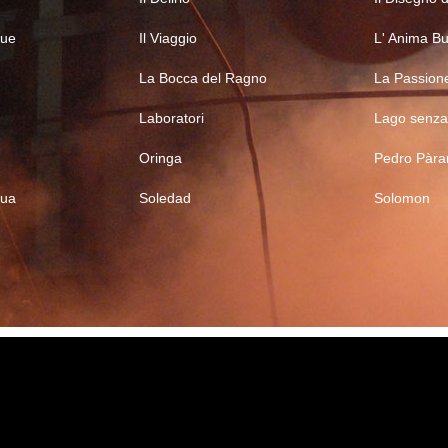
Bue
Il Viaggio
L' Anima B
La Bocca del Ragno
La Passion
Laboratori
Lago senza
Oringa
Pedro Pàra
qua
Soledad
Solomon