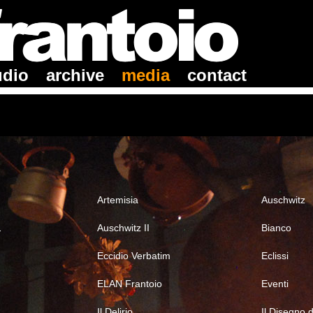
udio
archive
media
contact
Artemisia
Auschwitz
1
Auschwitz II
Bianco
Eccidio Verbatim
Eclissi
ELAN Frantoio
Eventi
Il Delirio
Il Disegno