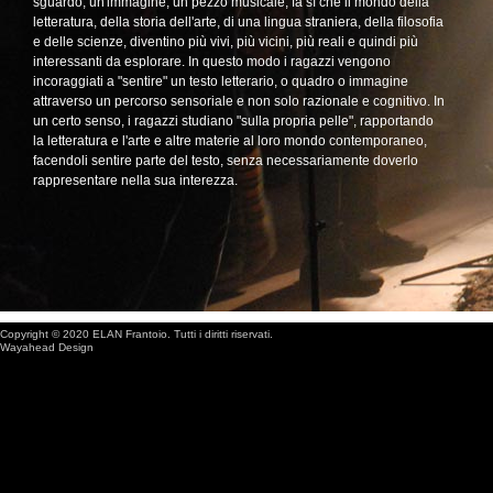
sguardo, un'immagine, un pezzo musicale, fa sì che il mondo della
letteratura, della storia dell'arte, di una lingua straniera, della filosofia
e delle scienze, diventino più vivi, più vicini, più reali e quindi più
interessanti da esplorare. In questo modo i ragazzi vengono
incoraggiati a "sentire" un testo letterario, o quadro o immagine
attraverso un percorso sensoriale e non solo razionale e cognitivo. In
un certo senso, i ragazzi studiano "sulla propria pelle", rapportando
la letteratura e l'arte e altre materie al loro mondo contemporaneo,
facendoli sentire parte del testo, senza necessariamente doverlo
rappresentare nella sua interezza.
Copyright © 2020 ELAN Frantoio. Tutti i diritti riservati.
Wayahead Design